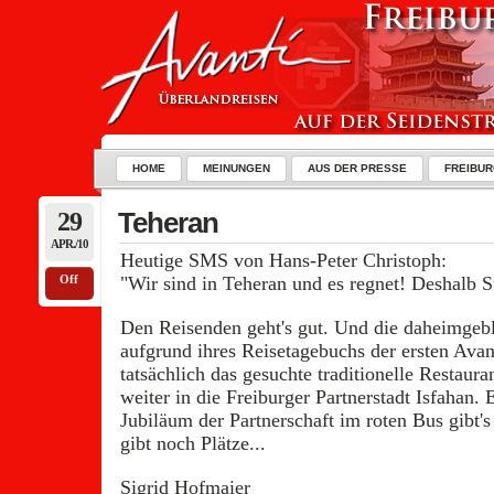
HOME
MEINUNGEN
AUS DER PRESSE
FREIBUR
29
Teheran
APR./10
Heutige SMS von Hans-Peter Christoph:
Off
"Wir sind in Teheran und es regnet! Deshalb S
Den Reisenden geht's gut. Und die daheimgeb
aufgrund ihres Reisetagebuchs der ersten Avan
tatsächlich das gesuchte traditionelle Restaura
weiter in die Freiburger Partnerstadt Isfahan.
Jubiläum der Partnerschaft im roten Bus gibt'
gibt noch Plätze...
Sigrid Hofmaier