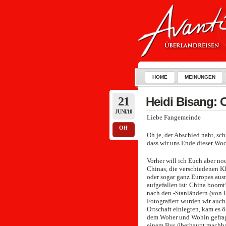
HOME
MEINUNGEN
21
Heidi Bisang: 
JUNI/10
Liebe Fangemeinde
Off
Oh je, der Abschied naht, sch
dass wir uns Ende dieser Wo
Vorher will ich Euch aber no
Chinas, die verschiedenen Kl
oder sogar ganz Europas ausm
aufgefallen ist: China boomt
nach den -Stanländern (von U
Fotografiert wurden wir auch 
Ortschaft einlegten, kam es
dem Woher und Wohin gefragt
einem Bus überhaupt machba