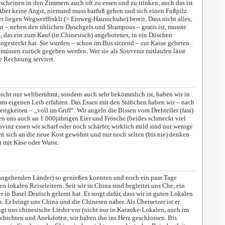
 scheinen in den Zimmern auch oft zu essen und zu trinken, auch das ist
 Aber keine Angst, niemand muss barfuß gehen und sich einen Fußpilz
 liegen Wegwerffinkli (= Einweg-Hausschuhe) bereit. Dass nicht alles,
t – neben den üblichen Duschgels und Shampoos – gratis ist, musste
n, das ein zum Kauf (in Chinesisch) angebotenes, in ein Döschen
ngesteckt hat. Sie wurden – schon im Bus sitzend – zur Kasse gebeten.
müssen zurück gegeben werden. Wer sie als Souvenir mitlaufen lässt
e Rechnung serviert.
icht nur weltberühmt, sondern auch sehr bekömmlich ist, haben wir in
am eigenen Leib erfahren. Das Essen mit den Stäbchen haben wir – nach
igkeiten – „voll im Griff“. Wir angeln die Bissen vom Drehteller (fast)
n uns auch an 1.000jährigen Eier und Frösche (beides schmeckt viel
Provinz essen wir scharf oder noch schärfer, wirklich mild sind nur wenige
 sich an die neue Kost gewöhnt und nur noch selten (bis nie) denken
t mit Käse oder Wurst.
rangehenden Länder) so genießen konnten und noch ein paar Tage
 lokalen Reiseleitern. Seit wir in China sind begleitet uns Che, ein
er in Basel Deutsch gelernt hat. Er sorgt dafür, dass wir in guten Lokalen
 Er bringt uns China und die Chinesen näher. Als Übersetzer ist er
ingt uns chinesische Lieder vor (nicht nur in Karaoke-Lokalen, auch im
schichten und Anekdoten, wir haben ihn ins Herz geschlossen. Bis