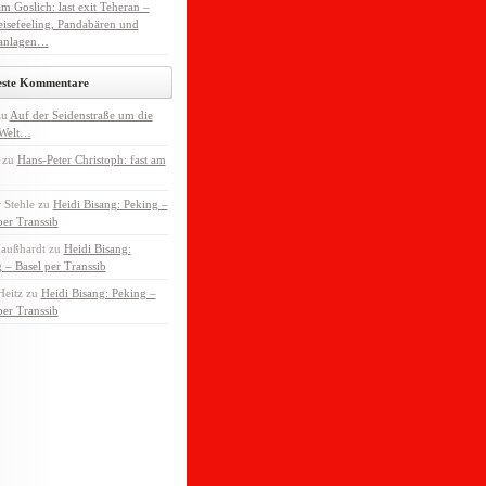
m Goslich: last exit Teheran –
isefeeling, Pandabären und
anlagen…
este Kommentare
zu
Auf der Seidenstraße um die
 Welt…
zu
Hans-Peter Christoph: fast am
 Stehle
zu
Heidi Bisang: Peking –
per Transsib
Maußhardt
zu
Heidi Bisang:
 – Basel per Transsib
Heitz
zu
Heidi Bisang: Peking –
per Transsib