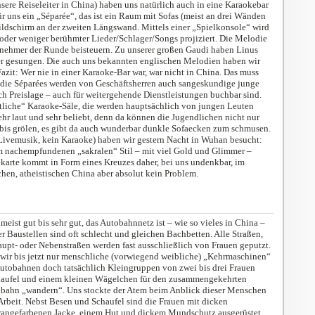
ere Reiseleiter in China) haben uns natürlich auch in eine Karaokebar
für uns ein „Séparée“, das ist ein Raum mit Sofas (meist an drei Wänden
ldschirm an der zweiten Längswand. Mittels einer „Spielkonsole“ wird
oder weniger berühmter Lieder/Schlager/Songs projiziert. Die Melodie
lnehmer der Runde beisteuern. Zu unserer großen Gaudi haben Linus
r gesungen. Die auch uns bekannten englischen Melodien haben wir
azit: Wer nie in einer Karaoke-Bar war, war nicht in China. Das muss
n die Séparées werden von Geschäftsherren auch sangeskundige junge
ch Preislage – auch für weitergehende Dienstleistungen buchbar sind.
ntliche“ Karaoke-Säle, die werden hauptsächlich von jungen Leuten
sehr laut und sehr beliebt, denn da können die Jugendlichen nicht nur
bis grölen, es gibt da auch wunderbar dunkle Sofaecken zum schmusen.
r Livemusik, kein Karaoke) haben wir gestern Nacht in Wuhan besucht:
im nachempfundenen „sakralen“ Stil – mit viel Gold und Glimmer –
kekarte kommt in Form eines Kreuzes daher, bei uns undenkbar, im
hen, atheistischen China aber absolut kein Problem.
eist gut bis sehr gut, das Autobahnnetz ist – wie so vieles in China –
r Baustellen sind oft schlecht und gleichen Bachbetten. Alle Straßen,
Haupt- oder Nebenstraßen werden fast ausschließlich von Frauen geputzt.
ir bis jetzt nur menschliche (vorwiegend weibliche) „Kehrmaschinen“
Autobahnen doch tatsächlich Kleingruppen von zwei bis drei Frauen
chaufel und einem kleinen Wägelchen für den zusammengekehrten
obahn „wandern“. Uns stockte der Atem beim Anblick dieser Menschen
 Arbeit. Nebst Besen und Schaufel sind die Frauen mit dicken
rangefarbenen Jacke, einem Hut und dickem Mundschutz ausgerüstet.