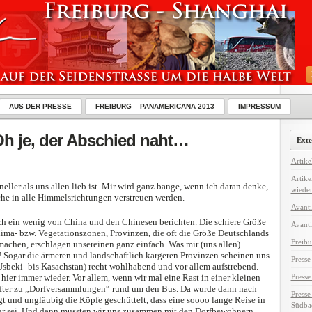
AUS DER PRESSE
FREIBURG – PANAMERICANA 2013
IMPRESSUM
Oh je, der Abschied naht…
Exte
Artike
Artike
neller als uns allen lieb ist. Mir wird ganz bange, wenn ich daran denke,
wiede
che in alle Himmelsrichtungen verstreuen werden.
Avanti
ch ein wenig von China und den Chinesen berichten. Die schiere Größe
Avanti
ima- bzw. Vegetationszonen, Provinzen, die oft die Größe Deutschlands
Freibu
achen, erschlagen unsereinen ganz einfach. Was mir (uns allen)
! Sogar die ärmeren und landschaftlich kargeren Provinzen scheinen uns
Presse
sbeki- bis Kasachstan) recht wohlhabend und vor allem aufstrebend.
hier immer wieder. Vor allem, wenn wir mal eine Rast in einer kleinen
Presse
 öfter zu „Dorfversammlungen“ rund um den Bus. Da wurde dann nach
Presse
 und ungläubig die Köpfe geschüttelt, dass eine soooo lange Reise in
Südba
r sei. Und dann mussten wir uns zusammen mit den Dorfbewohnern