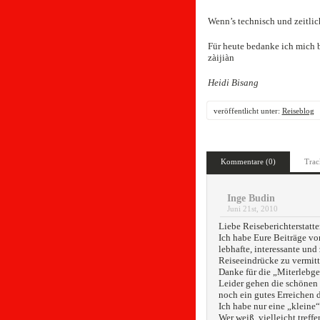
Wenn’s technisch und zeitli
Für heute bedanke ich mich b
zàijiàn
Heidi Bisang
veröffentlicht unter:
Reiseblog
Kommentare (0)
Trac
Inge Budin
Juni 21st, 2010
Liebe Reiseberichterstatte
Ich habe Eure Beiträge von
lebhafte, interessante und
Reiseeindrücke zu vermitte
Danke für die „Miterlebge
Leider gehen die schönen
noch ein gutes Erreichen 
Ich habe nur eine „kleine“
Wer weiß, vielleicht treffe