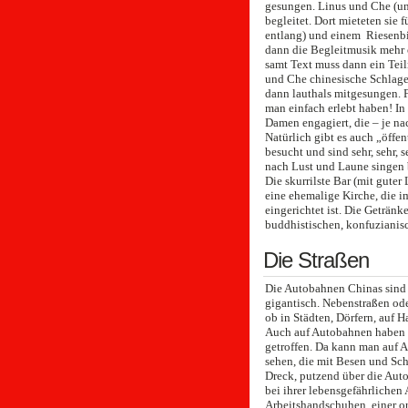
gesungen. Linus und Che (uns
begleitet. Dort mieteten sie 
entlang) und einem Riesenbi
dann die Begleitmusik mehr 
samt Text muss dann ein Tei
und Che chinesische Schlage
dann lauthals mitgesungen. F
man einfach erlebt haben! I
Damen engagiert, die – je na
Natürlich gibt es auch „öffe
besucht und sind sehr, sehr, 
nach Lust und Laune singen 
Die skurrilste Bar (mit gute
eine ehemalige Kirche, die 
eingerichtet ist. Die Geträn
buddhistischen, konfuzianisc
Die Straßen
Die Autobahnen Chinas sind m
gigantisch. Nebenstraßen ode
ob in Städten, Dörfern, auf 
Auch auf Autobahnen haben w
getroffen. Da kann man auf 
sehen, die mit Besen und S
Dreck, putzend über die Aut
bei ihrer lebensgefährlichen
Arbeitshandschuhen, einer o