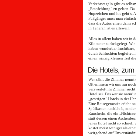
Verkehrsregeln gibt es selbst
„Empfehlung“ zu gelten. Da wi
Hupzeichen und los geht’s. A
Fußgänger muss man einfach 
dass die Autos einen dann sc
in Teheran ist es alleweil.
Alles in allem haben wir in 
Kilometer zurückgelegt. Wir
haben wunderbar fruchtbare,
durch Schluchten begleitet,
einen winzig kleinen Teil die
Die Hotels, zum
Wer zählt die Zimmer, nennt 
Oft erinnern wir uns nur noch
verzweifelt ihr Zimmer sucht 
Hotel sei. Das war sie natürl
„gestrigen“ Hotels in der Ha
Eine Reisegenossin erlebt na
Spülkasten nachläuft, sonder
Raucherin, die ein „Nichtra
statt dessen einen Aschenbec
jenes Hotel nicht so schnell 
kostet meist weniger als ein
weitgehend auf Unverständn