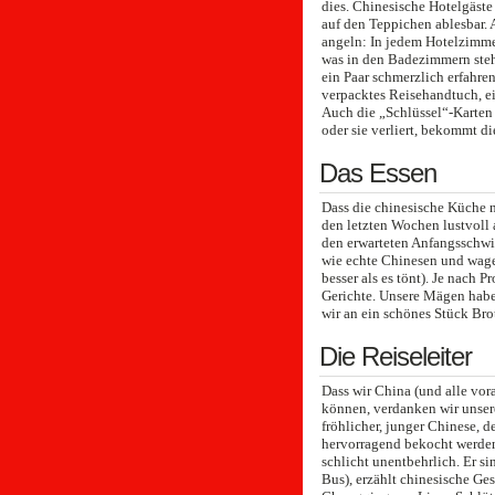
dies. Chinesische Hotelgäste
auf den Teppichen ablesbar.
angeln: In jedem Hotelzimmer
was in den Badezimmern steh
ein Paar schmerzlich erfahre
verpacktes Reisehandtuch, ei
Auch die „Schlüssel“-Karten 
oder sie verliert, bekommt di
Das Essen
Dass die chinesische Küche n
den letzten Wochen lustvoll 
den erwarteten Anfangsschwier
wie echte Chinesen und wage
besser als es tönt). Je nach 
Gerichte. Unsere Mägen haben
wir an ein schönes Stück Bro
Die Reiseleiter
Dass wir China (und alle vo
können, verdanken wir unseren
fröhlicher, junger Chinese, d
hervorragend bekocht werden.
schlicht unentbehrlich. Er s
Bus), erzählt chinesische Ge