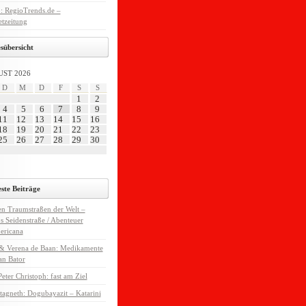
 : RegioTrends.de –
etzeitung
sübersicht
ST 2026
D
M
D
F
S
S
1
2
4
5
6
7
8
9
11
12
13
14
15
16
18
19
20
21
22
23
25
26
27
28
29
30
ste Beiträge
n Traumstraßen der Welt –
 Seidenstraße / Abenteuer
ericana
 & Verena de Baan: Medikamente
an Bator
eter Christoph: fast am Ziel
tagneth: Dogubayazit – Katarini