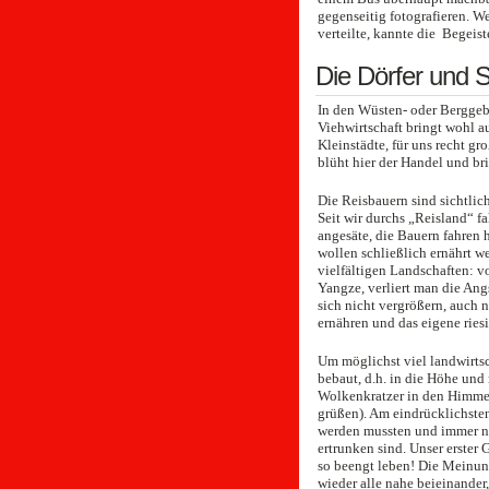
gegenseitig fotografieren. W
verteilte, kannte die Begeis
Die Dörfer und S
In den Wüsten- oder Berggebi
Viehwirtschaft bringt wohl au
Kleinstädte, für uns recht gr
blüht hier der Handel und br
Die Reisbauern sind sichtlic
Seit wir durchs „Reisland“ fa
angesäte, die Bauern fahren h
wollen schließlich ernährt w
vielfältigen Landschaften: 
Yangze, verliert man die Ang
sich nicht vergrößern, auch 
ernähren und das eigene rie
Um möglichst viel landwirtsc
bebaut, d.h. in die Höhe un
Wolkenkratzer in den Himme
grüßen). Am eindrücklichsten
werden mussten und immer no
ertrunken sind. Unser erster
so beengt leben! Die Meinun
wieder alle nahe beieinander,