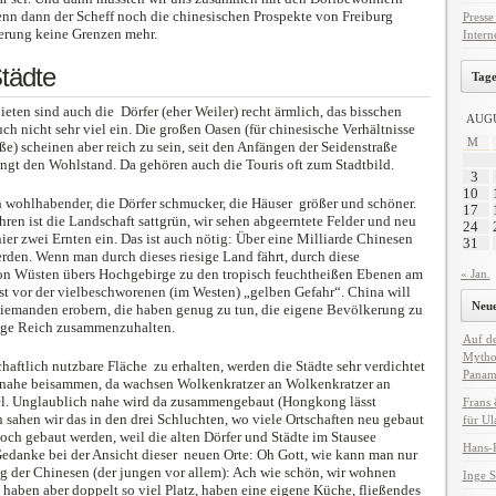
enn dann der Scheff noch die chinesischen Prospekte von Freiburg
Presse
terung keine Grenzen mehr.
Intern
tädte
Tage
eten sind auch die Dörfer (eher Weiler) recht ärmlich, das bisschen
AUGU
ch nicht sehr viel ein. Die großen Oasen (für chinesische Verhältnisse
M
oße) scheinen aber reich zu sein, seit den Anfängen der Seidenstraße
ingt den Wohlstand. Da gehören auch die Touris oft zum Stadtbild.
3
10
h wohlhabender, die Dörfer schmucker, die Häuser größer und schöner.
17
hren ist die Landschaft sattgrün, wir sehen abgeerntete Felder und neu
24
ier zwei Ernten ein. Das ist auch nötig: Über eine Milliarde Chinesen
31
erden. Wenn man durch dieses riesige Land fährt, durch diese
von Wüsten übers Hochgebirge zu den tropisch feuchtheißen Ebenen am
« Jan.
st vor der vielbeschworenen (im Westen) „gelben Gefahr“. China will
Neue
niemanden erobern, die haben genug zu tun, die eigene Bevölkerung zu
sige Reich zusammenzuhalten.
Auf de
Mythos
haftlich nutzbare Fläche zu erhalten, werden die Städte sehr verdichtet
Panam
d nahe beisammen, da wachsen Wolkenkratzer an Wolkenkratzer an
l. Unglaublich nahe wird da zusammengebaut (Hongkong lässt
Frans
 sahen wir das in den drei Schluchten, wo viele Ortschaften neu gebaut
für Ul
ch gebaut werden, weil die alten Dörfer und Städte im Stausee
Hans-P
 Gedanke bei der Ansicht dieser neuen Orte: Oh Gott, wie kann man nur
g der Chinesen (der jungen vor allem): Ach wie schön, wir wohnen
Inge S
 haben aber doppelt so viel Platz, haben eine eigene Küche, fließendes