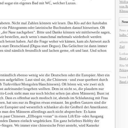
Wolfra
und sogar ein eigenes Bad mit WC, welcher Luxus.
von Re
Klima
Neu
abeten. Nicht mal Zahlen können wir lesen. Das Klo auf der Autobahn
r ein Piktogramm oder lateinische Buchstaben darauf hinweisen. Oft
Peter
ir „der Nase nachgehen“. Bitte und Danke können wir mittlerweile sagen,
halbe
wir bestellen, auch wenn’s manchmal mehrmals wiederholt werden
lsch betont haben. Auf die Frage woher wir kämen, kam als Antwort auch
admin
s statt Deutschland (Digua statt Deguo). Das Gelächter ist dann immer
Ziel
en sind nämlich freundlich und lachen gerne, oft und laut. Und schon
Lothar
Basel 
Rita 
Peking
erständlich ebenso wenig wie die Deutschen oder die Europäer. Aber ein
Irene 
hon aufgefallen: Laut sind sie, die Chinesen - und zwar querbeet durch
Basel 
b Turk­völker/Mongolen/Hanchinesen). Oft hören wir, wie zwei sich
st aufeinander losgehen wollten. Dem ist nicht so, die plaudern nur
s-Look sieht man nur noch höchst selten (an alten Männern). Bunt ist
h. Dass es offenbar auch modisch ist, abends im Schlafanzug mit Frau
en, hat uns nur zu Beginn etwas erstaunt. Im großen Ganzen sind die
wir Europäer und wesentlich schlanker als der Großteil der Amerikaner.
 man den Männern allerdings auch nicht absprechen: Es kann
n paar Chinesen „Ellbogen voran“ in einen Lift/Ein- oder Ausgang
enden Damen einfach wegdrücken. Ein ganz beliebtes Hobby der
-Singen. Wo immer eine chinesische Feier ansteht, wird Karaoke