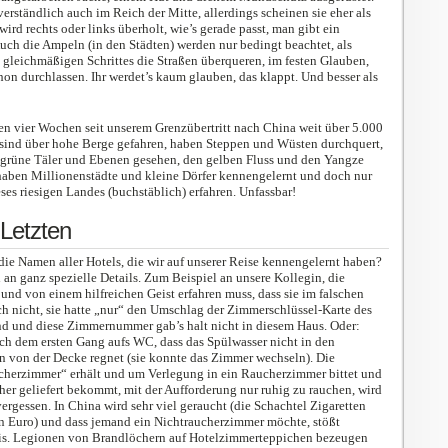
verständlich auch im Reich der Mitte, allerdings scheinen sie eher als
rd rechts oder links überholt, wie’s gerade passt, man gibt ein
uch die Ampeln (in den Städten) werden nur bedingt beachtet, als
gleichmäßigen Schrittes die Straßen überqueren, im festen Glauben,
hon durchlassen. Ihr werdet’s kaum glauben, das klappt. Und besser als
den vier Wochen seit unserem Grenzübertritt nach China weit über 5.000
 sind über hohe Berge gefahren, haben Steppen und Wüsten durchquert,
 grüne Täler und Ebenen gesehen, den gelben Fluss und den Yangze
 haben Millionenstädte und kleine Dörfer kennengelernt und doch nur
ses riesigen Landes (buchstäblich) erfahren. Unfassbar!
 Letzten
die Namen aller Hotels, die wir auf unserer Reise kennengelernt haben?
 an ganz spezielle Details. Zum Beispiel an unsere Kollegin, die
und von einem hilfreichen Geist erfahren muss, dass sie im falschen
ich nicht, sie hatte „nur“ den Umschlag der Zimmerschlüssel-Karte des
nd und diese Zimmernummer gab’s halt nicht in diesem Haus. Oder:
ch dem ersten Gang aufs WC, dass das Spülwasser nicht in den
n von der Decke regnet (sie konnte das Zimmer wechseln). Die
ucherzimmer“ erhält und um Verlegung in ein Raucherzimmer bittet und
her geliefert bekommt, mit der Aufforderung nur ruhig zu rauchen, wird
vergessen. In China wird sehr viel geraucht (die Schachtel Zigaretten
en Euro) und dass jemand ein Nichtraucherzimmer möchte, stößt
is. Legionen von Brandlöchern auf Hotelzimmerteppichen bezeugen