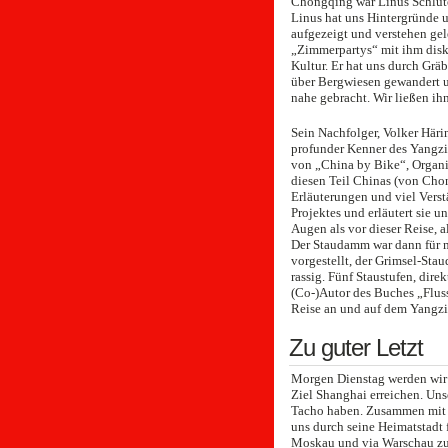
Chongqing war Linus Schlüter
Linus hat uns Hintergründe 
aufgezeigt und verstehen gel
„Zimmerpartys“ mit ihm disku
Kultur. Er hat uns durch Gräb
über Bergwiesen gewandert u
nahe gebracht. Wir ließen ih
Sein Nachfolger, Volker Härin
profunder Kenner des Yangzi (
von „China by Bike“, Organis
diesen Teil Chinas (von Chon
Erläuterungen und viel Verstä
Projektes und erläutert sie 
Augen als vor dieser Reise, a
Der Staudamm war dann für mi
vorgestellt, der Grimsel-St
rassig. Fünf Staustufen, dire
(Co-)Autor des Buches „Flus
Reise an und auf dem Yangzi 
Zu guter Letzt
Morgen Dienstag werden wir
Ziel Shanghai erreichen. Uns
Tacho haben. Zusammen mit f
uns durch seine Heimatstadt f
Moskau und via Warschau zu