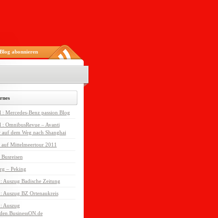
Blog abonnieren
rnes
l : Mercedes-Benz passion Blog
l : OmnibusRevue – Avanti
r auf dem Weg nach Shanghai
 auf Mittelmeertour 2011
 Busreisen
rg – Peking
 : Auszug Badische Zeitung
 : Auszug BZ Ortenaukreis
 : Auszug
den.BusinessON.de