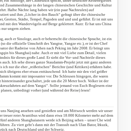
, ein Sinologe, der Chinesisch spricht, unser deutscher Reisebegleiter.
und Zusammenhänge in der langen chinesischen Geschichte und Kultur
ehrt. Halbe Nächte lang haben wir (ein paar Nachteulen) auf
tiert und ihm „Löcher in den Bauch“ gefragt über die chinesische
er, Grotten, Städte, Tempel, Pagoden und und und geführt. Er ist mit uns
nd mit den Wandervögeln auf Berge geklettert. Kurz: Er hat uns China
n nur ungern ziehen.
g, auch er Sinologe, auch er beherrscht die chinesische Sprache, ist ein
so die offizielle Umschrift des Yangtse, Yangze etc.), er ist der Chef
ator der Radreise von Athen nach Peking im Jahr 2008. Er bringt uns
gqin bis Shanghai) nahe. Auch er mit viel Liebe zum Detail, vielen
ndnis für dieses große Land. Er sieht die Vor- und Nachteile dieses
uns auch. Ich sehe dieses ganze Staudamm-Projekt jetzt mit ganz anderen
ls ich nur die eher „reißerischen“ Berichte (und Kritiken) erfahren habe.
ch übrigens eher etwas enttäuschend: Ich hatte mir den viel größer
audamm kommt mir imposanter vor. Die Schleusen hingegen, die waren
kt hintereinander geschaltet, jede um die 20 Meter hoch. Volker ist der
skreuzfahrten auf dem Yangzi“. Sollte jemand von Euch Boglesern eine
planen, unbedingt vorher (und während der Reise) lesen!
 uns Nanjing ansehen und genießen und am Mittwoch werden wir unser
er treuer roter Avantibus wird dann etwa 18.000 Kilometer mehr auf dem
ünf anderen Shanghaianern werde ich Beijing sehen – unser Che wird
ühren. Zu viert geht’s dann mit der Transsib nach Ulan Bator, Irkuzk,
rück nach Deutschland und der Schweiz.