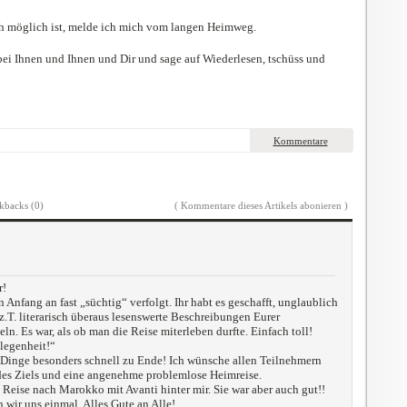
ch möglich ist, melde ich mich vom langen Heimweg.
ei Ihnen und Ihnen und Dir und sage auf Wiederlesen, tschüss und
Kommentare
kbacks (0)
( Kommentare dieses Artikels abonieren )
r!
 Anfang an fast „süchtig“ verfolgt. Ihr habt es geschafft, unglaublich
 z.T. literarisch überaus lesenswerte Beschreibungen Eurer
ln. Es war, als ob man die Reise miterleben durfte. Einfach toll!
legenheit!“
 Dinge besonders schnell zu Ende! Ich wünsche allen Teilnehmern
des Ziels und eine angenehme problemlose Heimreise.
 Reise nach Marokko mit Avanti hinter mir. Sie war aber auch gut!!
n wir uns einmal. Alles Gute an Alle!