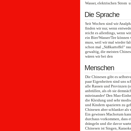
Wasser, elektrischen Strom 
Die Sprache
Seit Wochen sind wir Analph
finden wir nur, wenn entwede
reicht es allerdings, wenn w
ein Bier/Wasser/Tee können 
muss, weil wir mal wieder fa
schon mal „Süßkartoffel“ rau
gewaltig, die meisten Chines
wären wir bei den
Menschen
Die Chinesen gibt es selbstv
paar Eigenheiten sind uns sc
alle Rassen und Provinzen (o
anbrüllen, als ob sie demnäch
miteinander! Den Mao-Einheit
die Kleidung und sehr modisc
und Kindern spazieren zu geh
Chinesen aber schlanker als 
Ein gewisses Machotum kann
durchaus vorkommen, dass ei
drängeln und die davor wart
Chinesen ist Singen, Karaoke