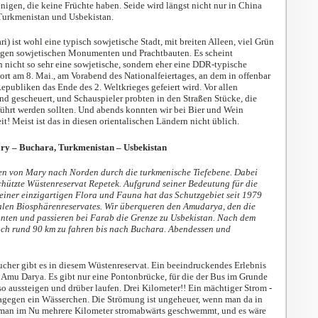
nigen, die keine Früchte haben. Seide wird längst nicht nur in China
 Turkmenistan und Usbekistan.
) ist wohl eine typisch sowjetische Stadt, mit breiten Alleen, viel Grün
sigen sowjetischen Monumenten und Prachtbauten. Es scheint
n nicht so sehr eine sowjetische, sondern eher eine DDR-typische
rt am 8. Mai., am Vorabend des Nationalfeiertages, an dem in offenbar
epubliken das Ende des 2. Weltkrieges gefeiert wird. Vor allen
 gescheuert, und Schauspieler probten in den Straßen Stücke, die
ührt werden sollten. Und abends konnten wir bei Bier und Wein
it! Meist ist das in diesen orientalischen Ländern nicht üblich.
ry – Buchara, Turkmenistan – Usbekistan
en von Mary nach Norden durch die turkmenische Tiefebene. Dabei
chützte Wüstenreservat Repetek. Aufgrund seiner Bedeutung für die
einer einzigartigen Flora und Fauna hat das Schutzgebiet seit 1979
nalen Biosphärenreservates. Wir überqueren den Amudarya, den die
nten und passieren bei Farab die Grenze zu Usbekistan. Nach dem
och rund 90 km zu fahren bis nach
Buchara. Abendessen und
her gibt es in diesem Wüstenreservat. Ein beeindruckendes Erlebnis
Amu Darya. Es gibt nur eine Pontonbrücke, für die der Bus im Grunde
so aussteigen und drüber laufen. Drei Kilometer!! Ein mächtiger Strom -
dagegen ein Wässerchen. Die Strömung ist ungeheuer, wenn man da in
e man im Nu mehrere Kilometer stromabwärts geschwemmt, und es wäre