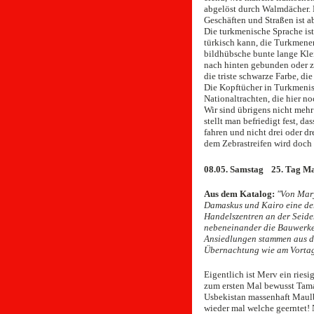
abgelöst durch Walmdächer. De
Geschäften und Straßen ist ab
Die turkmenische Sprache ist
türkisch kann, die Turkmenen
bildhübsche bunte lange Klei
nach hinten gebunden oder zu
die triste schwarze Farbe, di
Die Kopftücher in Turkmenist
Nationaltrachten, die hier n
Wir sind übrigens nicht mehr
stellt man befriedigt fest, 
fahren und nicht drei oder d
dem Zebrastreifen wird doch 
08.05. Samstag 25. Tag M
Aus dem Katalog:
"Von Mary
Damaskus und Kairo eine der
Handelszentren an der Seide
nebeneinander die Bauwerke 
Ansiedlungen stammen aus d
Übernachtung wie am Vortag 
Eigentlich ist Merv ein ries
zum ersten Mal bewusst Tama
Usbekistan massenhaft Maul
wieder mal welche geerntet! 