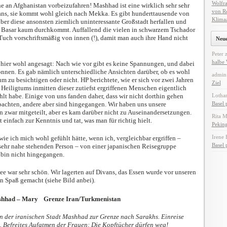
Wolfra
 an Afghanistan vorbeizufahren! Mashhad ist eine wirklich sehr sehr
von Re
 Irans, sie kommt wohl gleich nach Mekka. Es gibt hunderttausende von
Klima
über diese ansonsten ziemlich uninteressante Großstadt herfallen und
Basar kaum durchkommt. Auffallend die vielen in schwarzem Tschador
 Tuch vorschriftsmäßig von innen (!), damit man auch ihre Hand nicht
Neu
Peter
halbe
 hier wohl angesagt: Nach wie vor gibt es keine Spannungen, und dabei
önnen. Es gab nämlich unterschiedliche Ansichten darüber, ob es wohl
admin
m zu besichtigen oder nicht. HP berichtete, wie er sich vor zwei Jahren
Ziel
 Heiligtums inmitten dieser zutiefst ergriffenen Menschen eigentlich
hlt habe. Einige von uns fanden daher, dass wir nicht dorthin gehen
Lothar
bachten, andere aber sind hingegangen. Wir haben uns unsere
Basel 
 zwar mitgeteilt, aber es kam darüber nicht zu Auseinandersetzungen.
Rita 
einfach zur Kenntnis und tat, was man für richtig hielt.
Peking
Irene 
 wie ich mich wohl gefühlt hätte, wenn ich, vergleichbar ergriffen –
Basel 
 sehr nahe stehenden Person – von einer japanischen Reisegruppe
bin nicht hingegangen.
e war sehr schön. Wir lagerten auf Divans, das Essen wurde vor unseren
en Spaß gemacht (siehe Bild anbei).
ashhad – Mary Grenze Iran/Turkmenistan
n der iranischen Stadt Mashhad zur Grenze nach Sarakhs. Einreise
. Befreites Aufatmen der Frauen: Die Kopftücher dürfen weg!