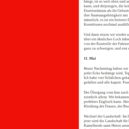
hängt, ist so weit oben und 
kann, und diejenigen, die ke
Einreisedatum als ihr Gebur
ihre Staatsangehörigkeit mit
männlich, es ist ein heitere
Korrekturen nochmal ausfüll
Und dann sitzen wir wieder 
über ein ähnliches Loch fahr
von der Kontrolle der Fahrz
ganz zu schweigen, und erst 
11. Mai
Heute Nachmittag haben wir 
jeder Ecke bedrängt wird, Te
Ich habe vier Schälchen geka
gefallen und alle kaputt. Fru
Der Übergang vom Iran nach 
ziemlich allem. Wir bekamen 
perfektes Englisch kann. Abe
Kleidung der Frauen, der B
Wechsel der Landschaft: Im I
jetzt wird die Landschaft für
Kamelherde samt Hirten antre