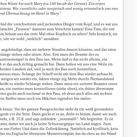
chen Wüste bis nach Mary (ca.160 km ab der Grenze). Ein erstes
tinenz. Wie »westlich« oder sowjetisch und wenig orientalisch uns nun
 und Übernachtung im Hotel in Mary.
"
ubelnd die verschwitzten und juckenden Dinger vom Kopf, und es war uns
latschte „Frisuren“ darunter zum Vorschein kamen! Eine Frau, die erst
ar, bekam uns das erste Mal ohne Kopftuch zu sehen! Sehr komisch, sie
n, wie wir wohl „wirklich“ aussähen.
 angekündigt, dass sie mehrere Stunden dauern könnten, und das taten
hlange stehen oder sitzen. Also: Erst muss der Beamte des zu
reisestempel in den Pass tun. Meist darf er das nicht alleine, ein
b er das auch richtig gemacht hat. Dann halten wir uns eine Weile im
iden Ländern auf, weil ja auch der Bus noch kontrolliert,
stwas muss. Solange der Scheff nicht mit dem Bus wieder auftaucht,
n steigen wir wieder ein, fahren einige zig Meter durchs Niemandsland
t heißt es wieder Schlange stehen. Dann muss ein weiterer Beamter einen
un, ein zweiter muss kontrollieren (siehe oben), ein dritter übernimmt
erter guckt auch nochmal in den Pass, ob denn auch alles mit rechten
ein fünfter muss noch ein Häkchen irgendwo hin malen.
 hinzu: Vor der ganzen Passgeschichte steht da ein weiß gewandeter
erät vor die Stirn. Dann guckt er es an, dreht es herum, damit wir auch
eht, z.B. 35,8, und sagt zufrieden: „norrrmalll“. Wir begreifen: Er ist
atur, damit wir auch ja keine Schweinegrippe ins Land tragen. Zum
 uns Fieber. Und dann die Zollerklärung. Natürlich auf kyrillisch, kein
das ins Englische übersetzte Musterexemplar, das da oben an der Wand