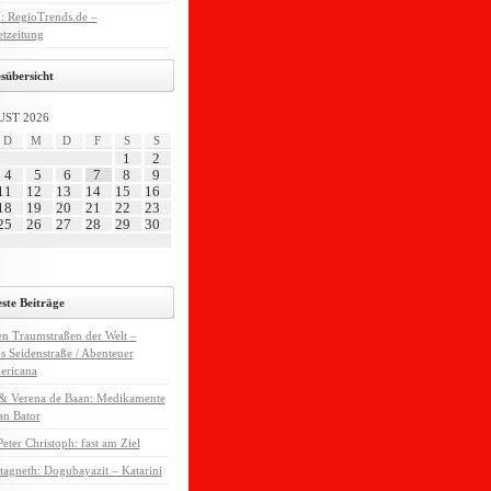
 : RegioTrends.de –
etzeitung
sübersicht
ST 2026
D
M
D
F
S
S
1
2
4
5
6
7
8
9
11
12
13
14
15
16
18
19
20
21
22
23
25
26
27
28
29
30
ste Beiträge
n Traumstraßen der Welt –
 Seidenstraße / Abenteuer
ericana
 & Verena de Baan: Medikamente
an Bator
eter Christoph: fast am Ziel
tagneth: Dogubayazit – Katarini