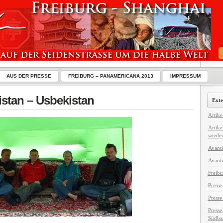
AUS DER PRESSE
FREIBURG – PANAMERICANA 2013
IMPRESSUM
istan – Usbekistan
Exte
Artike
Artike
wiede
Avanti
Avanti
Freibu
Presse
Presse
Presse
Südba