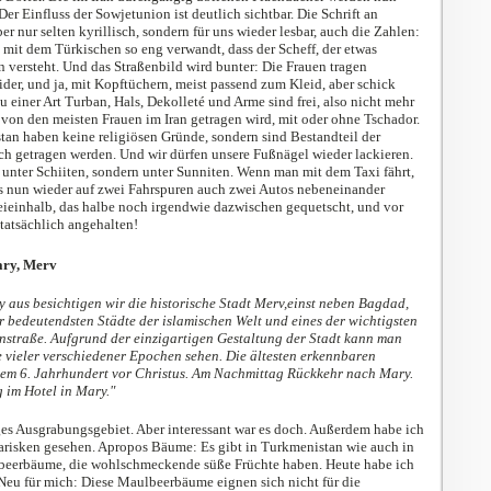
r Einfluss der Sowjetunion ist deutlich sichtbar. Die Schrift an
er nur selten kyrillisch, sondern für uns wieder lesbar, auch die Zahlen:
 mit dem Türkischen so eng verwandt, dass der Scheff, der etwas
 versteht. Und das Straßenbild wird bunter: Die Frauen tragen
der, und ja, mit Kopftüchern, meist passend zum Kleid, aber schick
 einer Art Turban, Hals, Dekolleté und Arme sind frei, also nicht mehr
e von den meisten Frauen im Iran getragen wird, mit oder ohne Tschador.
an haben keine religiösen Gründe, sondern sind Bestandteil der
och getragen werden. Und wir dürfen unsere Fußnägel wieder lackieren.
 unter Schiiten, sondern unter Sunniten. Wenn man mit dem Taxi fährt,
dass nun wieder auf zwei Fahrspuren auch zwei Autos nebeneinander
reieinhalb, das halbe noch irgendwie dazwischen gequetscht, und vor
tatsächlich angehalten!
ary, Merv
 aus besichtigen wir die historische Stadt Merv,einst neben Bagdad,
 bedeutendsten Städte der islamischen Welt und eines der wichtigsten
nstraße. Aufgrund der einzigartigen Gestaltung der Stadt kann man
vieler verschiedener Epochen sehen. Die ältesten erkennbaren
em 6. Jahrhundert vor Christus. Am Nachmittag Rückkehr nach Mary.
im Hotel in Mary."
iges Ausgrabungsgebiet. Aber interessant war es doch. Außerdem habe ich
risken gesehen. Apropos Bäume: Es gibt in Turkmenistan wie auch in
beerbäume, die wohlschmeckende süße Früchte haben. Heute habe ich
Neu für mich: Diese Maulbeerbäume eignen sich nicht für die