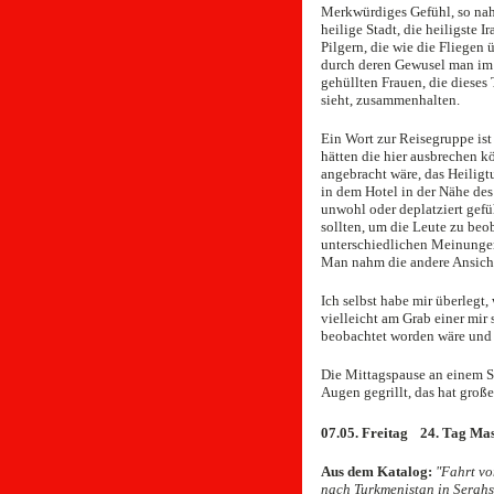
Merkwürdiges Gefühl, so nahe
heilige Stadt, die heiligste
Pilgern, die wie die Fliegen 
durch deren Gewusel man im 
gehüllten Frauen, die dieses
sieht, zusammenhalten.
Ein Wort zur Reisegruppe ist
hätten die hier ausbrechen k
angebracht wäre, das Heiligtu
in dem Hotel in der Nähe des
unwohl oder deplatziert gefü
sollten, um die Leute zu beo
unterschiedlichen Meinungen
Man nahm die andere Ansicht 
Ich selbst habe mir überlegt,
vielleicht am Grab einer mir
beobachtet worden wäre und 
Die Mittagspause an einem Se
Augen gegrillt, das hat groß
07.05. Freitag 24. Tag M
Aus dem Katalog:
"Fahrt vo
nach Turkmenistan in Serahs