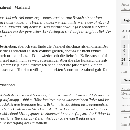
Presse
Shahrud – Mashhad
Intern
te sind wir viel unterwegs, unterbrochen vom Besuch einer alten
Tage
n Pausen, aber ans Fahren haben wir uns mittlerweile gewöhnt, und
 ein Ruhetag. Auf Achse zu sein ist mittlerweile fast schon zur Sucht
n Eindrücke der persischen Landschaften sind einfach unglaublich. Am
AUGU
ashhad."
M
bertrieben, aber ich empfinde die Fahrerei durchaus als erholsam. Der
3
10
t die Landschaft an sich vorüber gleiten, aber da sie nicht immer
17
uch mal zum Lesen. Dann wieder teilt die liebe Ina Kaffee aus, und die
24
n sind auch nicht zu weit auseinander. Aber die alte Koranschule hab
31
gramm ist ja nicht Pflicht: ich habe lieber die pittoresken kleinen
n diesem von Touristen völlig unbeleckten Vorort von Shahrud gab. Die
« Jan.
Neue
 Mashhad
Auf de
Mythos
tstadt der Provinz Khorasan, die im Nordosten Irans an Afghanistan
Panam
gt auf knapp 1.000 m Höhe inmitten eines wasserreichen Tales und ist
produktivsten Regionen Irans. Bekannt ist Mashhad als bedeutendster
Frans
urch das Grab des achten Imam Ali Reza. Besichtigung verschiedener
für Ul
chließend Mittagspause in einem schönen Ausflugsort der Städter in
Hans-P
stliche Tag steht zur freien Verfügung, eventuell gibt es die
n Besichtigung des Heiligtums."
Inge S