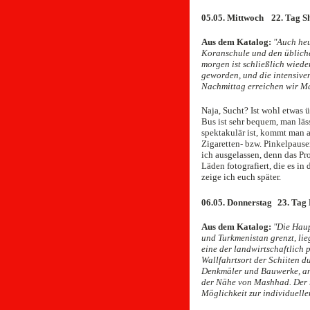
05.05. Mittwoch 22. Tag 
Aus dem Katalog:
"Auch heu
Koranschule und den übliche
morgen ist schließlich wieder
geworden, und die intensive
Nachmittag erreichen wir M
Naja, Sucht? Ist wohl etwas ü
Bus ist sehr bequem, man läss
spektakulär ist, kommt man a
Zigaretten- bzw. Pinkelpause
ich ausgelassen, denn das Pro
Läden fotografiert, die es i
zeige ich euch später.
06.05. Donnerstag 23. Tag
Aus dem Katalog:
"Die Haup
und Turkmenistan grenzt, lie
eine der landwirtschaftlich 
Wallfahrtsort der Schiiten d
Denkmäler und Bauwerke, ans
der Nähe von Mashhad. Der re
Möglichkeit zur individuelle