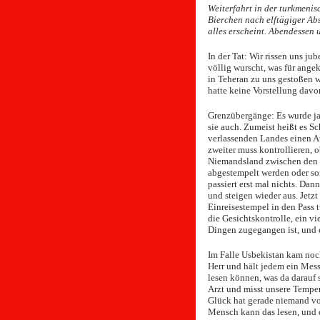
Weiterfahrt in der turkmenis
Bierchen nach elftägiger Abs
alles erscheint. Abendessen
In der Tat: Wir rissen uns j
völlig wurscht, was für angek
in Teheran zu uns gestoßen w
hatte keine Vorstellung davo
Grenzübergänge: Es wurde ja
sie auch. Zumeist heißt es Sc
verlassenden Landes einen Aus
zweiter muss kontrollieren, o
Niemandsland zwischen den be
abgestempelt werden oder son
passiert erst mal nichts. Dan
und steigen wieder aus. Jetz
Einreisestempel in den Pass t
die Gesichtskontrolle, ein vi
Dingen zugegangen ist, und 
Im Falle Usbekistan kam noch
Herr und hält jedem ein Messg
lesen können, was da darauf st
Arzt und misst unsere Temper
Glück hat gerade niemand von
Mensch kann das lesen, und 