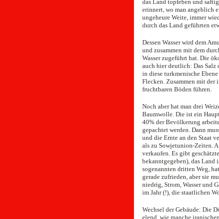
das Land topfeben und saftig
erinnert, wo man angeblich 
ungeheure Weite, immer wie
durch das Land geführten et
Dessen Wasser wird dem Amu
und zusammen mit dem durch 
Wasser zugeführt hat. Die ök
auch hier deutlich: Das Salz
in diese turkmenische Ebene 
Flecken. Zusammen mit der i
fruchtbaren Böden führen.
Noch aber hat man drei Weize
Baumwolle. Die ist ein Haup
40% der Bevölkerung arbeiten
gepachtet werden. Dann mus
und die Ernte an den Staat v
als zu Sowjetunion-Zeiten. A
verkaufen. Es gibt geschätzte
bekanntgegeben), das Land i
sogenannten dritten Weg, ha
gerade zufrieden, aber sie mu
niedrig, Strom, Wasser und Ga
im Jahr (!), die staatlichen 
Wechsel der Gebäude: Die Dör
elend, wie manche iranische