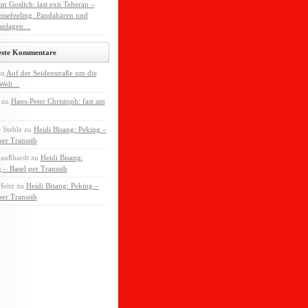
m Goslich: last exit Teheran –
isefeeling, Pandabären und
anlagen…
este Kommentare
zu
Auf der Seidenstraße um die
 Welt…
zu
Hans-Peter Christoph: fast am
 Stehle
zu
Heidi Bisang: Peking –
per Transsib
Maußhardt
zu
Heidi Bisang:
 – Basel per Transsib
Heitz
zu
Heidi Bisang: Peking –
per Transsib