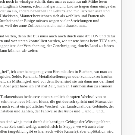
auch noch in winziger Schrift, dass man es auch nur mit Mühe lesen
in Englisch können, schon mal gar nicht. Und so tragen dann einige das
tsdatum ein, andere benennen ihr Geburtsland mit Turkmenistan und
 Usbekistan, Männer bezeichnen sich als weiblich und Frauen als
s Durcheinander. Einige müssen wegen vieler Streichungen und
en, weil der arme Zollbeamte nicht mehr drauskommt.
und warten, denn der Bus muss auch noch durch eine Art TÜV und dafür
en und von unten kontrolliert werden, wie unsere Autos beim TÜV auch,
eugpapiere, der Versicherung, der Genehmigung, durchs Land zu fahren
dann können wir weiter.
„frei“, ich aber habe genug vom Herumlaufen in Buchara, wo man an
ppiche, Seide, Keramik, Metallziselierungen oder Schmuck zu kaufen.
uft, als Mitbringsel, und vor dem Hotel sind sie mir dann aus der Hand
st. Aber jetzt habe ich erst mal Zeit, mich an Turkmenistan zu erinnern.
Turkmenistan bedeutete einen ziemlich abrupten Wechsel von so
sehr nette neue Führer: Elena, die gut deutsch spricht und Mussa, der
r auch sonst ein plötzlicher Wechsel: der Landschaft, der Gebäude, der
uchstaben und Zahlen, der Fahrweise der Autos und… und… und…
ran sind wir ja meist durch die karstigen Gebirge der Wüste gefahren,
 kurze Zeit sanft wellig, wandelt sich in Steppe, wo wir auch eine
ffen (angeblich gibt es hier auch wilde Kamele), aber urplötzlich wird