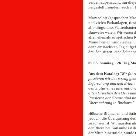
Seidenraupenzucht, nur dieje
hergestellt, sondern auch in
Mary selbst (gesprochen Maari
und vielen Parkanlagen, rie
allerdings, dass Plattenbaute
Bauweise waren. Wir waren do
allen ehemals sowjetischen R
Monumenten wurde gefegt und
dann am nächsten Tag aufgef
draußen sitzen: eine Seltenhe
09.05. Sonntag 26. Tag Ma
Aus dem Katalog:
"Wir fahr
passieren wir das streng ges
Erforschung und den Erhalt 
den Status eines internatio
alten Griechen den Oxus nan
Passieren der Grenze sind n
Übernachtung in Buchara."
Hübsche Blümchen und Sträuc
jedoch: die Überquerung des 
zu schwer ist. Wir mussten al
der Rhein bei Karlsruhe ist 
der Mitte hineinfiele, würd