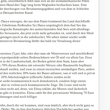
 grün, unwillkürlich fühlt man sich an die nordamerikanische Prärie
einen Hund drei Tage lang beim Weglaufen beobachten kann. Eine
der durchzogen von Bewässerungsgräben und von dem in Schleifen
wa Dreisam-breiten Kanal.
 Darya entzogen, der aus dem Pamir kommend das Land durchfließt
Usbekistan fließenden Syr Darya ursprünglich dem Aral See das
ologische Katastrophe des austrocknenden Aral-Sees wird allerdings
 des Seewassers, das jetzt nicht mehr gebunden ist, wird durch den Wind
getragen (auch in die usbekische). Wir sehen immer wieder weiße
ntensiven Bewässerung dürfte das bald zur Versalzung dieser
nernten (!) pro Jahr, oder aber man sät Winterweizen und anschließend
texportprodukt neben Bodenschätzen wie Öl und vor allem Gas. Etwa
 in der Landwirtschaft, der Boden gehört dem Staat, kann aber
s 70% dieses Bodens mit entweder Weizen oder Baumwolle bepflanzt
erkauft werden, und zwar zu einem inzwischen anständigen Preis, anders
uf den restlichen 30% kann der Bauer anbauen, was er will und es privat
 20% Arbeitslosigkeit (offizielle Zahlen werden nicht
st weder kommunistisch noch demokratisch, sondern folgt einem
t aber in vielem noch kommunistische Züge. Die Leute sind nicht
cken nicht auf, denn, wie Elena erklärt, die Mieten sind lächerlich
s gibt es kostenlos. Elena zahlt für ihre privatisierte Wohnung 70 Euro
Wohnungen sind noch billiger.
fer, durch die wir kommen, sind zwar ärmlich, aber doch nicht ganz so
n Dörfer. Die im Iran durchgängig üblichen Flachdächer werden nun