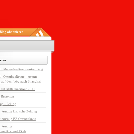
Blog abonnieren
rnes
l : Mercedes-Benz passion Blog
l : OmnibusRevue – Avanti
r auf dem Weg nach Shanghai
 auf Mittelmeertour 2011
 Busreisen
rg – Peking
 : Auszug Badische Zeitung
 : Auszug BZ Ortenaukreis
 : Auszug
den.BusinessON.de