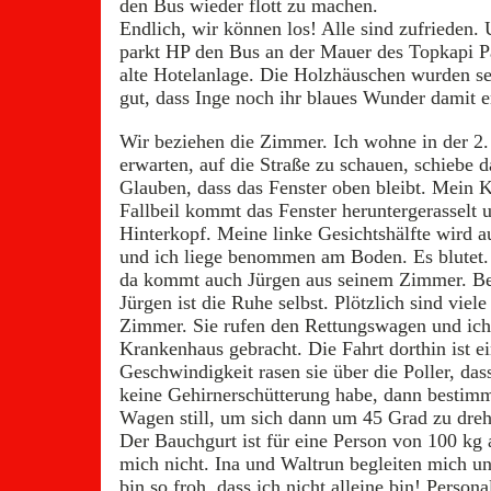
den Bus wieder flott zu machen.
Endlich, wir können los! Alle sind zufrieden.
parkt HP den Bus an der Mauer des Topkapi P
alte Hotelanlage. Die Holzhäuschen wurden sehr
gut, dass Inge noch ihr blaues Wunder damit 
Wir beziehen die Zimmer. Ich wohne in der 2
erwarten, auf die Straße zu schauen, schiebe d
Glauben, dass das Fenster oben bleibt. Mein K
Fallbeil kommt das Fenster heruntergerasselt u
Hinterkopf. Meine linke Gesichtshälfte wird 
und ich liege benommen am Boden. Es blutet. 
da kommt auch Jürgen aus seinem Zimmer. Bei
Jürgen ist die Ruhe selbst. Plötzlich sind vi
Zimmer. Sie rufen den Rettungswagen und ich
Krankenhaus gebracht. Die Fahrt dorthin ist ei
Geschwindigkeit rasen sie über die Poller, da
keine Gehirnerschütterung habe, dann bestimmt 
Wagen still, um sich dann um 45 Grad zu dreh
Der Bauchgurt ist für eine Person von 100 kg 
mich nicht. Ina und Waltrun begleiten mich und
bin so froh, dass ich nicht alleine bin! Person