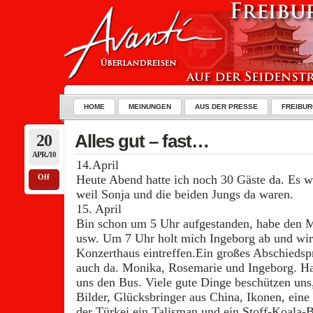
HOME
MEINUNGEN
AUS DER PRESSE
FREIBUR
20
Alles gut – fast…
APR./10
14.April
Off
Heute Abend hatte ich noch 30 Gäste da. Es w
weil Sonja und die beiden Jungs da waren.
15. April
Bin schon um 5 Uhr aufgestanden, habe den M
usw. Um 7 Uhr holt mich Ingeborg ab und wir 
Konzerthaus eintreffen.Ein großes Abschiedsp
auch da. Monika, Rosemarie und Ingeborg. Hans
uns den Bus. Viele gute Dinge beschützen uns
Bilder, Glücksbringer aus China, Ikonen, eine 
der Türkei ein Talisman und ein Stoff-Koala-Bä