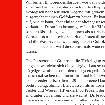
Wir lernen Empörendes darüber, wie das Folge
einen reichen Fatzke, der es sich in den Kopf g
ökologisch hochsensiblen Gegend mit große
ausgerechnet einen Golfplatz zu bauen. Er kau
auf, wie er kann, aber einige der alteingesess
verkaufen. Daraufhin beantragt er bei der EU n
sondern lässt das ganze auch noch als touristi
Wirtschaftsprojekt erklären. Nun können dies
und die Wasserverschwendung, die ein Golfpl
nach sich ziehen, wird diese einstmals wunde
lassen.
Das Passieren der Grenze in die Türkei ging z
langsam wandelte sich die gebirgige Landschaft
hügelige Landschaft mit den obligaten gelbbl
manchmal stehen da mittendrin - und keinesw
existierender Ortschaften - 20 bis 30 neue Häu
sechsstöckig, ähnlich Landwasser, als es noch
Felder und Wiesen. HP erklärt: 65 Prozent de
sind unter 21 Jahren, und sie wächst. Da brau
die werden dann eben einfach mitten in die P