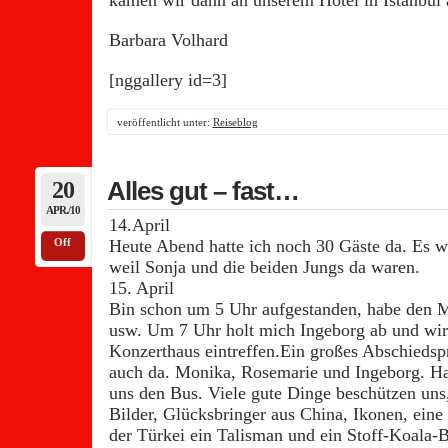
kamen wir dann an unserem Hotel in Istanbul a
Barbara Volhard
[nggallery id=3]
veröffentlicht unter:
Reiseblog
20
Alles gut – fast…
APR./10
14.April
Off
Heute Abend hatte ich noch 30 Gäste da. Es w
weil Sonja und die beiden Jungs da waren.
15. April
Bin schon um 5 Uhr aufgestanden, habe den M
usw. Um 7 Uhr holt mich Ingeborg ab und wir 
Konzerthaus eintreffen.Ein großes Abschiedsp
auch da. Monika, Rosemarie und Ingeborg. Hans
uns den Bus. Viele gute Dinge beschützen uns
Bilder, Glücksbringer aus China, Ikonen, eine 
der Türkei ein Talisman und ein Stoff-Koala-Bä