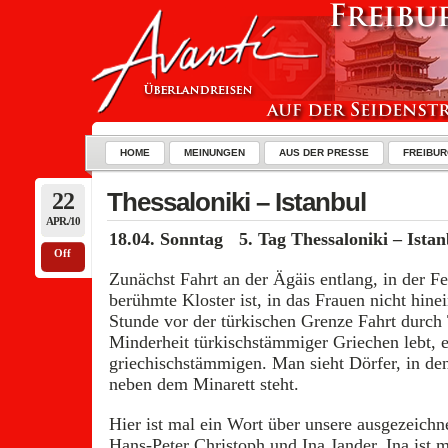
HOME
MEINUNGEN
AUS DER PRESSE
FREIBUR
22
Thessaloniki – Istanbul
APR./10
18.04. Sonntag 5. Tag Thessaloniki – Istan
Off
Zunächst Fahrt an der Ägäis entlang, in der F
berühmte Kloster ist, in das Frauen nicht hine
Stunde vor der türkischen Grenze Fahrt durch
Minderheit türkischstämmiger Griechen lebt, e
griechischstämmigen. Man sieht Dörfer, in de
neben dem Minarett steht.
Hier ist mal ein Wort über unsere ausgezeichn
Hans-Peter Christoph und Ina Jander. Ina ist 