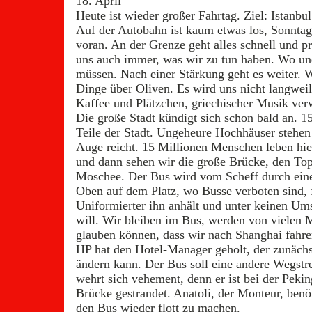
18. April
Heute ist wieder großer Fahrtag. Ziel: Istanbul
Auf der Autobahn ist kaum etwas los, Sonnt
voran. An der Grenze geht alles schnell und p
uns auch immer, was wir zu tun haben. Wo und
müssen. Nach einer Stärkung geht es weiter. W
Dinge über Oliven. Es wird uns nicht langweil
Kaffee und Plätzchen, griechischer Musik ve
Die große Stadt kündigt sich schon bald an. 
Teile der Stadt. Ungeheure Hochhäuser stehen
Auge reicht. 15 Millionen Menschen leben hie
und dann sehen wir die große Brücke, den Top
Moschee. Der Bus wird vom Scheff durch eine 
Oben auf dem Platz, wo Busse verboten sind, fä
Uniformierter ihn anhält und unter keinen Um
will. Wir bleiben im Bus, werden von vielen 
glauben können, dass wir nach Shanghai fahre
HP hat den Hotel-Manager geholt, der zunächst
ändern kann. Der Bus soll eine andere Wegst
wehrt sich vehement, denn er ist bei der Pekin
Brücke gestrandet. Anatoli, der Monteur, ben
den Bus wieder flott zu machen.