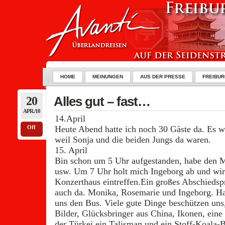
HOME
MEINUNGEN
AUS DER PRESSE
FREIBUR
20
Alles gut – fast…
APR./10
14.April
Off
Heute Abend hatte ich noch 30 Gäste da. Es w
weil Sonja und die beiden Jungs da waren.
15. April
Bin schon um 5 Uhr aufgestanden, habe den M
usw. Um 7 Uhr holt mich Ingeborg ab und wir 
Konzerthaus eintreffen.Ein großes Abschiedsp
auch da. Monika, Rosemarie und Ingeborg. Hans
uns den Bus. Viele gute Dinge beschützen uns
Bilder, Glücksbringer aus China, Ikonen, eine 
der Türkei ein Talisman und ein Stoff-Koala-Bä