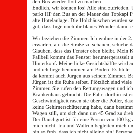
den Bus wieder flott zu machen.
Endlich, wir können los! Alle sind zufrieden.
parkt HP den Bus an der Mauer des Topkapi P
alte Hotelanlage. Die Holzhäuschen wurden sehr
gut, dass Inge noch ihr blaues Wunder damit 
Wir beziehen die Zimmer. Ich wohne in der 2
erwarten, auf die Straße zu schauen, schiebe d
Glauben, dass das Fenster oben bleibt. Mein K
Fallbeil kommt das Fenster heruntergerasselt u
Hinterkopf. Meine linke Gesichtshälfte wird 
und ich liege benommen am Boden. Es blutet. 
da kommt auch Jürgen aus seinem Zimmer. Bei
Jürgen ist die Ruhe selbst. Plötzlich sind vi
Zimmer. Sie rufen den Rettungswagen und ich
Krankenhaus gebracht. Die Fahrt dorthin ist ei
Geschwindigkeit rasen sie über die Poller, da
keine Gehirnerschütterung habe, dann bestimmt 
Wagen still, um sich dann um 45 Grad zu dreh
Der Bauchgurt ist für eine Person von 100 kg 
mich nicht. Ina und Waltrun begleiten mich und
bin so froh, dass ich nicht alleine bin! Person